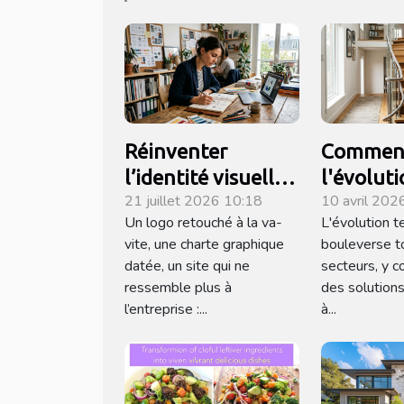
Réinventer
Commen
l’identité visuelle :
l'évolut
21 juillet 2026 10:18
10 avril 202
quand le design
technol
Un logo retouché à la va-
L'évolution 
raconte votre
influence
vite, une charte graphique
bouleverse t
histoire
monte-es
datée, un site qui ne
secteurs, y c
moderne
ressemble plus à
des solutions
l’entreprise :...
à...