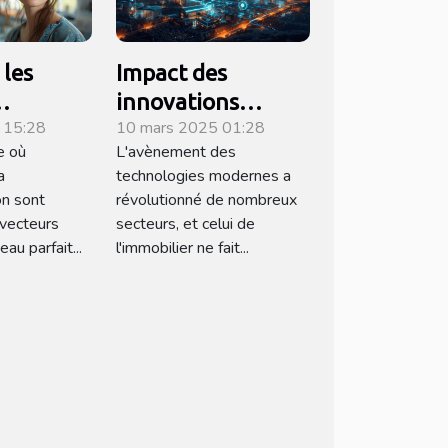
les
Impact des
innovations
 15:28
10 mars 2025 01:28
isés
technologiques
e où
L'avènement des
nt les
sur l'efficacité des
a
technologies modernes a
uniques
agences
on sont
révolutionné de nombreux
immobilières
vecteurs
secteurs, et celui de
au parfait...
l'immobilier ne fait...