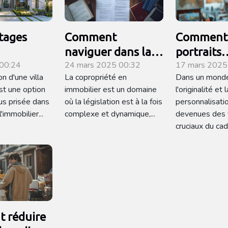
tages
Comment
Comment 
naviguer dans la
portraits
 00:24
24 mars 2025 00:32
17 mars 2025
tion de
réglementation de
personnal
on d'une villa
La copropriété en
Dans un mond
 en main
la copropriété en
réinvente
st une option
immobilier est un domaine
l'originalité et l
immobilier
cadeaux 
us prisée dans
où la législation est à la fois
personnalisati
'immobilier...
complexe et dynamique,...
devenues des 
cruciaux du cade
 réduire