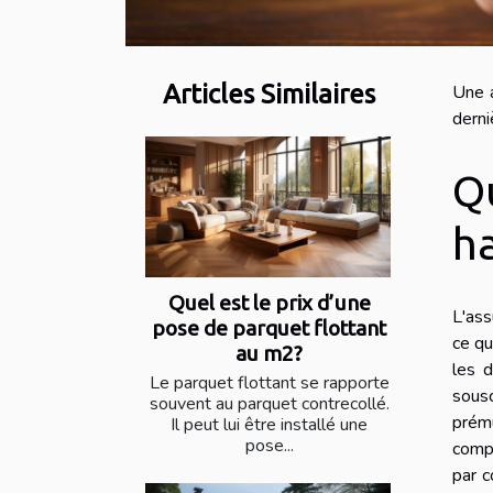
Articles Similaires
Une a
derni
Q
h
Quel est le prix d’une
L'ass
pose de parquet flottant
ce qu
au m2?
les 
Le parquet flottant se rapporte
sousc
souvent au parquet contrecollé.
prému
Il peut lui être installé une
pose...
compt
par c