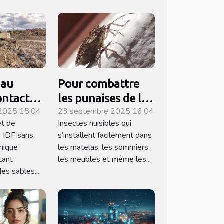
eau
Pour combattre
ontacter
les punaises de lit
2025 15:04
23 septembre 2025 16:04
er des
à Marseille,
et de
Insectes nuisibles qui
contactez cette
n IDF sans
s’installent facilement dans
iques en
entreprise !
nique
les matelas, les sommiers,
nce ?
tant
les meubles et même les...
des sables...