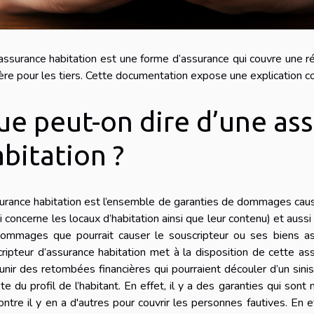
ssurance habitation est une forme d’assurance qui couvre une ré
ère pour les tiers. Cette documentation expose une explication c
ue peut-on dire d’une as
abitation ?
urance habitation est l’ensemble de garanties de dommages causé
i concerne les locaux d’habitation ainsi que leur contenu) et auss
dommages que pourrait causer le souscripteur ou ses biens ass
ripteur d’assurance habitation met à la disposition de cette as
nir des retombées financières qui pourraient découler d’un sinist
e du profil de l’habitant. En effet, il y a des garanties qui son
ontre il y en a d'autres pour couvrir les personnes fautives. En e