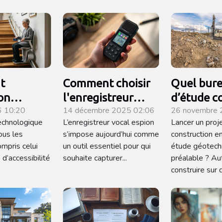
t
Comment choisir
Quel bur
ion
l'enregistreur
d’étude c
6 10:20
14 décembre 2025 02:06
26 novembre 
ogique
vocal espion
pour men
technologique
L’enregistreur vocal espion
Lancer un proj
-t-elle les
adapté à vos
missions
ous les
s’impose aujourd’hui comme
construction e
caliers
besoins ?
géotechn
ompris celui
un outil essentiel pour qui
étude géotech
s ?
Île-de-Fra
 d’accessibilité
souhaite capturer...
préalable ? Au
construire sur 