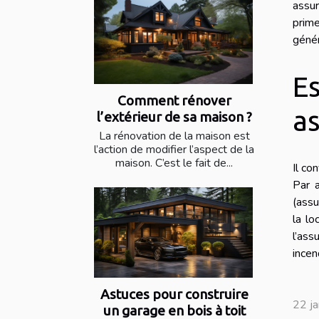
assur
prime
génér
Es
Comment rénover
a
l’extérieur de sa maison ?
La rénovation de la maison est
l’action de modifier l’aspect de la
maison. C’est le fait de...
Il co
Par a
(assu
la lo
l’as
incen
Astuces pour construire
22 j
un garage en bois à toit