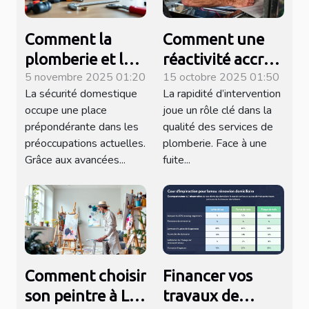
Comment la
Comment une
plomberie et la
réactivité accrue
5 novembre 2025 01:20
15 octobre 2025 01:50
serrurerie
améliore les
La sécurité domestique
La rapidité d’intervention
modernes
services de
occupe une place
joue un rôle clé dans la
améliorent-elles
plomberie ?
prépondérante dans les
qualité des services de
la sécurité des
préoccupations actuelles.
plomberie. Face à une
foyers ?
Grâce aux avancées...
fuite...
Comment choisir
Financer vos
son peintre à La
travaux de