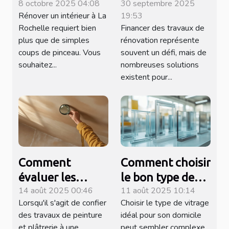
8 octobre 2025 04:08
30 septembre 2025
Rochelle pour
rénovation :
Rénover un intérieur à La
19:53
une rénovation
options et
Rochelle requiert bien
Financer des travaux de
réussie ?
conseils
plus que de simples
rénovation représente
coups de pinceau. Vous
souvent un défi, mais de
souhaitez...
nombreuses solutions
existent pour...
Comment
Comment choisir
évaluer les
le bon type de
14 août 2025 00:46
11 août 2025 10:14
prestations
vitrage pour
Lorsqu'il s'agit de confier
Choisir le type de vitrage
d'une entreprise
votre domicile ?
des travaux de peinture
idéal pour son domicile
de peinture et
et plâtrerie à une
peut sembler complexe