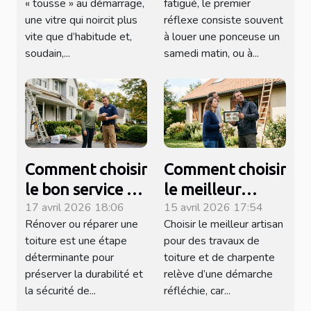
« tousse » au démarrage,
fatigué, le premier
dépannage à ne
normande qui
une vitre qui noircit plus
réflexe consiste souvent
pas ignorer
redonne vie à
vite que d’habitude et,
à louer une ponceuse un
vos parquets
soudain,...
samedi matin, ou à...
Comment choisir
Comment choisir
le bon service de
le meilleur
17 avril 2026 18:06
15 avril 2026 17:54
réparation et
artisan pour vos
Rénover ou réparer une
Choisir le meilleur artisan
rénovation de
travaux de
toiture est une étape
pour des travaux de
toiture ?
toiture et
déterminante pour
toiture et de charpente
charpente ?
préserver la durabilité et
relève d’une démarche
la sécurité de...
réfléchie, car...