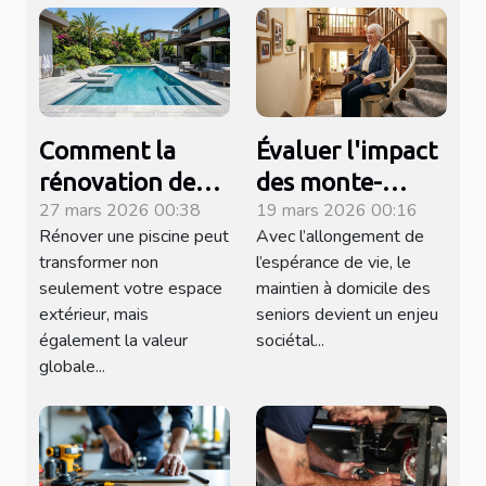
Comment la
Évaluer l'impact
rénovation de
des monte-
27 mars 2026 00:38
19 mars 2026 00:16
votre piscine
escaliers sur
Rénover une piscine peut
Avec l’allongement de
peut augmenter
l'autonomie des
transformer non
l’espérance de vie, le
la valeur de
seniors à
seulement votre espace
maintien à domicile des
votre propriété ?
domicile
extérieur, mais
seniors devient un enjeu
également la valeur
sociétal...
globale...