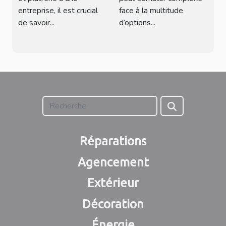
plâtrerie ?
entreprise, il est crucial
face à la multitude
de savoir...
d’options...
Réparations
Agencement
Extérieur
Décoration
Énergie