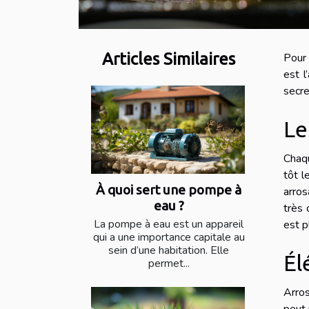
Articles Similaires
Pour 
est l
secre
Le
Chaqu
tôt l
À quoi sert une pompe à
arro
eau ?
très 
La pompe à eau est un appareil
est p
qui a une importance capitale au
sein d’une habitation. Elle
Él
permet...
Arros