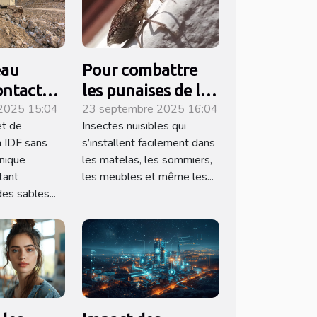
eau
Pour combattre
ontacter
les punaises de lit
2025 15:04
23 septembre 2025 16:04
er des
à Marseille,
et de
Insectes nuisibles qui
contactez cette
n IDF sans
s’installent facilement dans
iques en
entreprise !
nique
les matelas, les sommiers,
nce ?
tant
les meubles et même les...
des sables...