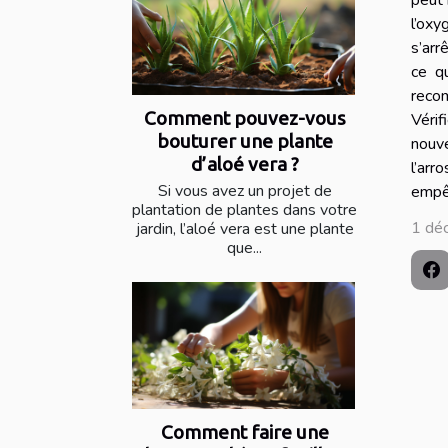
peut 
l’oxy
s’arr
ce q
recom
Comment pouvez-vous
Vérif
bouturer une plante
nouv
d’aloé vera ?
l’arr
Si vous avez un projet de
empêc
plantation de plantes dans votre
1 dé
jardin, l’aloé vera est une plante
que...
Comment faire une