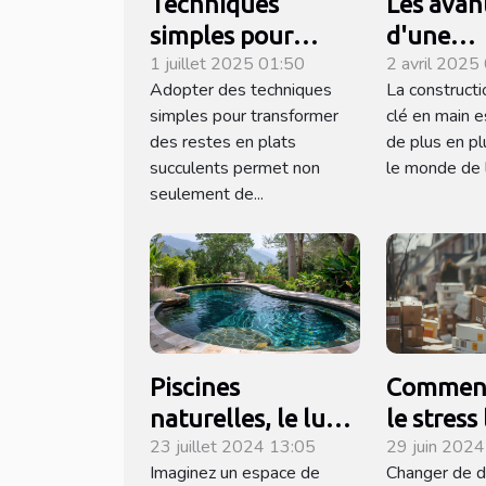
Techniques
Les avan
simples pour
d'une
1 juillet 2025 01:50
2 avril 2025
transformer des
construc
Adopter des techniques
La constructi
restes en plats
villa clé
simples pour transformer
clé en main e
succulents
des restes en plats
de plus en pl
succulents permet non
le monde de l
seulement de...
Piscines
Comment
naturelles, le luxe
le stress
23 juillet 2024 13:05
29 juin 202
écologique chez
changem
Imaginez un espace de
Changer de d
soi
domicile