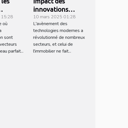
les
Impact des
innovations
 15:28
10 mars 2025 01:28
isés
technologiques
e où
L'avènement des
nt les
sur l'efficacité des
a
technologies modernes a
uniques
agences
on sont
révolutionné de nombreux
immobilières
vecteurs
secteurs, et celui de
au parfait...
l'immobilier ne fait...