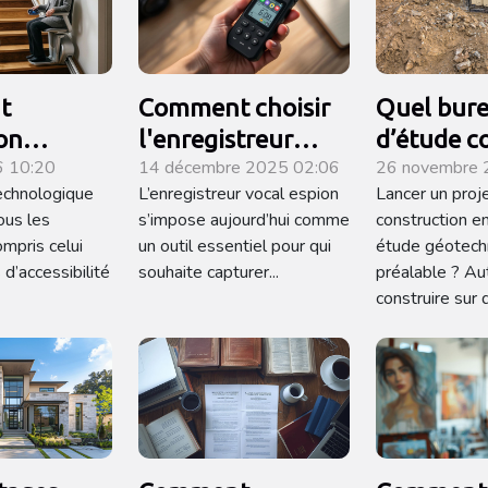
t
Comment choisir
Quel bur
ion
l'enregistreur
d’étude c
6 10:20
14 décembre 2025 02:06
26 novembre 
ogique
vocal espion
pour men
technologique
L’enregistreur vocal espion
Lancer un proj
-t-elle les
adapté à vos
missions
ous les
s’impose aujourd’hui comme
construction e
caliers
besoins ?
géotechn
ompris celui
un outil essentiel pour qui
étude géotech
s ?
Île-de-Fra
 d’accessibilité
souhaite capturer...
préalable ? Au
construire sur 