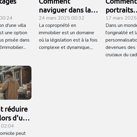
tages
Comment
Comment 
naviguer dans la
portraits
 00:24
24 mars 2025 00:32
17 mars 2025
tion de
réglementation de
personnal
on d'une villa
La copropriété en
Dans un mond
 en main
la copropriété en
réinvente
st une option
immobilier est un domaine
l'originalité et l
immobilier
cadeaux 
us prisée dans
où la législation est à la fois
personnalisati
'immobilier...
complexe et dynamique,...
devenues des 
cruciaux du cade
 réduire
 lors d'un
4 02:04
ent de
omicile peut