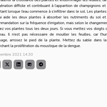
ralentir la croissance des plantes et endommager les feuilles, tand
génation difficile et contribuant à l’apparition de champignons e
êtant lorsque l’eau commence à s’infiltrer dans le sol. Les plantes
ui aide les deux plantes à absorber les nutriments du sol et 
mandation sur la fréquence d’irrigation, mais selon le changement
iez vos plantes tous les deux jours. Si vous mettez vos doigts d
eau. Il n’est pas nécessaire de mouiller les feuilles, car l’
osage, arrosez le pied de la plante. Mettez du sable dans la 
hant la prolifération du moustique de la dengue.
cembre 2021 14:30