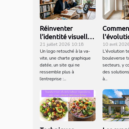
Réinventer
Commen
l’identité visuelle :
l'évolut
21 juillet 2026 10:18
10 avril 202
quand le design
technol
Un logo retouché à la va-
L'évolution 
raconte votre
influence
vite, une charte graphique
bouleverse t
histoire
monte-es
datée, un site qui ne
secteurs, y c
moderne
ressemble plus à
des solutions
l’entreprise :...
à...