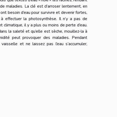
is que l’excès d’eau « noie » les racines, rendant
t de maladies. La clé est d’arroser lentement, en
 ont besoin d’eau pour survivre et devenir fortes,
à effectuer la photosynthèse. Il n’y a pas de
 climatique, il y a plus ou moins de perte d’eau.
ans la saleté et qu’elle est sèche, mouillez-la à
humidité peut provoquer des maladies. Pendant
vaisselle et ne laissez pas l’eau s’accumuler,