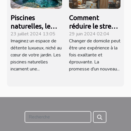
Piscines
Comment
naturelles, le
réduire le stress
23 juillet 2024 13:05
29 juin 2024 02:04
luxe écologique
lors d'un
Imaginez un espace de
Changer de domicile peut
chez soi
changement de
détente luxueux, niché au
être une expérience à la
domicile
cœur de votre jardin. Les
fois exaltante et
piscines naturelles
éprouvante. La
incarnent une...
promesse d'un nouveau...