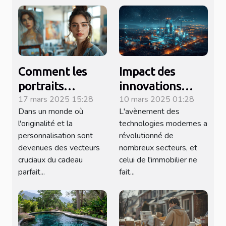
Comment les
Impact des
portraits
innovations
17 mars 2025 15:28
10 mars 2025 01:28
personnalisés
technologiques
Dans un monde où
L'avènement des
réinventent les
sur l'efficacité
l'originalité et la
technologies modernes a
cadeaux uniques
des agences
personnalisation sont
révolutionné de
immobilières
devenues des vecteurs
nombreux secteurs, et
cruciaux du cadeau
celui de l'immobilier ne
parfait...
fait...