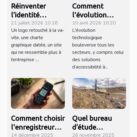
Réinventer
Comment
l’identité
l'évolution
21 juillet 2026 10:18
10 avril 2026 10:20
visuelle : quand
technologique
Un logo retouché à la va-
L'évolution
le design
influence-t-elle
vite, une charte
technologique
raconte votre
les monte-
graphique datée, un site
bouleverse tous les
histoire
escaliers
qui ne ressemble plus à
secteurs, y compris celui
modernes ?
l’entreprise :...
des solutions
d’accessibilité à...
Comment choisir
Quel bureau
l'enregistreur
d’étude
14 décembre 2025
26 novembre 2025
vocal espion
contacter pour