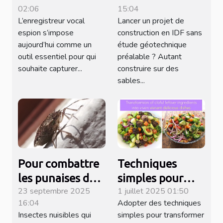
02:06
15:04
adapté à vos
mener des
L’enregistreur vocal
Lancer un projet de
besoins ?
missions
espion s’impose
construction en IDF sans
géotechniques
aujourd’hui comme un
étude géotechnique
en Île-de-France
outil essentiel pour qui
préalable ? Autant
souhaite capturer...
construire sur des
?
sables...
Pour combattre
Techniques
les punaises de
simples pour
23 septembre 2025
1 juillet 2025 01:50
lit à Marseille,
transformer des
16:04
Adopter des techniques
contactez cette
restes en plats
Insectes nuisibles qui
simples pour transformer
entreprise !
succulents