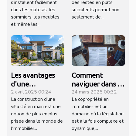
s’installent facilement
des restes en plats
dans les matelas, les
succulents permet non
sommiers, les meubles
seulement de...
et même les...
Les avantages
Comment
d'une
naviguer dans la
2 avril 2025 00:24
24 mars 2025 00:32
construction de
réglementation
La construction d'une
La copropriété en
villa clé en main
de la copropriété
villa clé en main est une
immobilier est un
en immobilier
option de plus en plus
domaine où la législation
prisée dans le monde de
est à la fois complexe et
l'immobilier...
dynamique,...