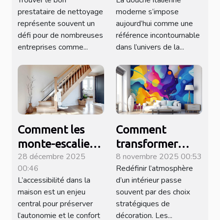
Trouver le bon
La douche italienne
vos besoins en
moderne
prestataire de nettoyage
moderne s’impose
nettoyage ?
représente souvent un
aujourd’hui comme une
défi pour de nombreuses
référence incontournable
entreprises comme...
dans l’univers de la...
Comment les
Comment
monte-escaliers
transformer
28 décembre 2025
8 novembre 2025 00:53
améliorent
votre espace
00:46
Redéfinir l’atmosphère
l'accessibilité
avec des
L’accessibilité dans la
d’un intérieur passe
chez vous ?
revêtements
maison est un enjeu
souvent par des choix
muraux
central pour préserver
stratégiques de
innovants ?
l’autonomie et le confort
décoration. Les...