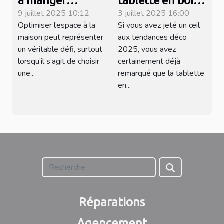
à manger
tablette en bois
9 juillet 2025 10:12
3 juillet 2025 16:00
adaptée aux
pour radiateur
Optimiser l’espace à la
Si vous avez jeté un œil
petits espaces
fait-elle fureur
maison peut représenter
aux tendances déco
en 2025 ?
un véritable défi, surtout
2025, vous avez
lorsqu’il s’agit de choisir
certainement déjà
une...
remarqué que la tablette
en...
Réparations
Agencement