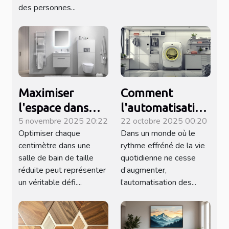
des personnes...
Maximiser
Comment
l'espace dans
l'automatisation
5 novembre 2025 20:22
22 octobre 2025 00:20
une petite salle
dans les
Optimiser chaque
Dans un monde où le
de bain
appareils de
centimètre dans une
rythme effréné de la vie
lavage
salle de bain de taille
quotidienne ne cesse
transforme-t-
réduite peut représenter
d’augmenter,
elle le quotidien
un véritable défi....
l’automatisation des...
?