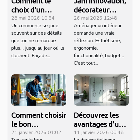
Comment le
Jam Innovation,
choix d’un
décorateur
28 mai 2026 10:54
26 mai 2026 12:48
peintre local
d'intérieur
Un commerce se joue
Aménager un intérieur
redéfinit votre
réputé à Orgeval
souvent sur des détails
demande une vraie
expérience en
et sa périphérie !
que l’on ne remarque
réflexion. Esthétisme,
magasin
plus… jusqu’au jour où ils
ergonomie,
clochent. Façade...
fonctionnalité, budget…
C'est tout...
Comment choisir
Découvrez les
le bon
avantages d'une
21 janvier 2026 01:02
11 janvier 2026 00:48
prestataire pour
douche italienne