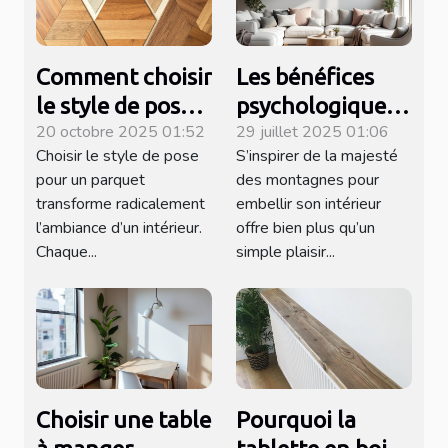
Comment choisir
Les bénéfices
le style de pose
psychologiques
20 octobre 2025 01:52
29 juillet 2025 01:06
pour votre
de décorer avec
Choisir le style de pose
S’inspirer de la majesté
parquet ?
des vues
pour un parquet
des montagnes pour
montagneuses
transforme radicalement
embellir son intérieur
l’ambiance d’un intérieur.
offre bien plus qu’un
Chaque...
simple plaisir...
Choisir une table
Pourquoi la