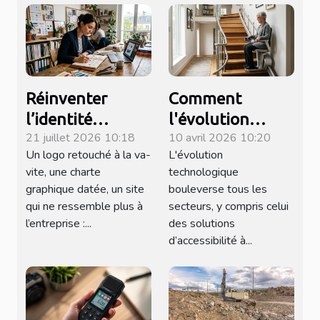
Réinventer
Comment
l’identité
l'évolution
21 juillet 2026 10:18
10 avril 2026 10:20
visuelle : quand
technologique
Un logo retouché à la va-
L'évolution
le design
influence-t-elle
vite, une charte
technologique
raconte votre
les monte-
graphique datée, un site
bouleverse tous les
histoire
escaliers
qui ne ressemble plus à
secteurs, y compris celui
modernes ?
l’entreprise :...
des solutions
d’accessibilité à...