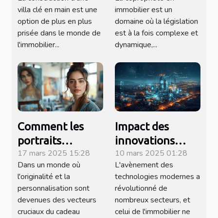
villa clé en main
de la copropriété
villa clé en main est une
immobilier est un
en immobilier
option de plus en plus
domaine où la législation
prisée dans le monde de
est à la fois complexe et
l'immobilier...
dynamique,...
Comment les
Impact des
portraits
innovations
17 mars 2025 15:28
10 mars 2025 01:28
personnalisés
technologiques
Dans un monde où
L'avènement des
réinventent les
sur l'efficacité
l'originalité et la
technologies modernes a
cadeaux uniques
des agences
personnalisation sont
révolutionné de
immobilières
devenues des vecteurs
nombreux secteurs, et
cruciaux du cadeau
celui de l'immobilier ne