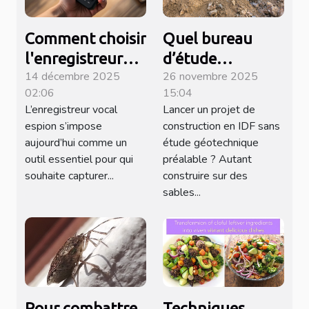
Comment choisir
Quel bureau
l'enregistreur
d’étude
14 décembre 2025
26 novembre 2025
vocal espion
contacter pour
02:06
15:04
adapté à vos
mener des
L’enregistreur vocal
Lancer un projet de
besoins ?
missions
espion s’impose
construction en IDF sans
géotechniques
aujourd’hui comme un
étude géotechnique
en Île-de-France
outil essentiel pour qui
préalable ? Autant
souhaite capturer...
construire sur des
?
sables...
Pour combattre
Techniques