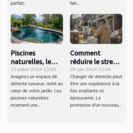
parfait...
fait...
Piscines
Comment
naturelles, le
réduire le stress
23 juillet 2024 13:05
29 juin 2024 02:04
luxe écologique
lors d'un
Imaginez un espace de
Changer de domicile peut
chez soi
changement de
détente luxueux, niché au
être une expérience à la
domicile
cœur de votre jardin. Les
fois exaltante et
piscines naturelles
éprouvante. La
incarnent une...
promesse d'un nouveau...