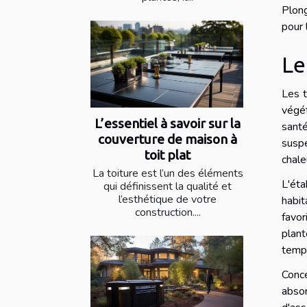
Plong
pour 
Le
Les t
végét
L’essentiel à savoir sur la
sant
couverture de maison à
suspe
toit plat
chale
La toiture est l’un des éléments
L'ét
qui définissent la qualité et
l’esthétique de votre
habit
construction....
favor
plant
tempé
Conc
absor