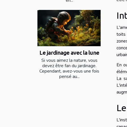
en...
In
L'amé
toits
zone
conce
Le jardinage avec la lune
urbai
Si vous aimez la nature, vous
En ou
devez être fan du jardinage.
Cependant, avez-vous une fois
éléme
pensé au...
La s
L'int
augme
Le
L'ins
capac