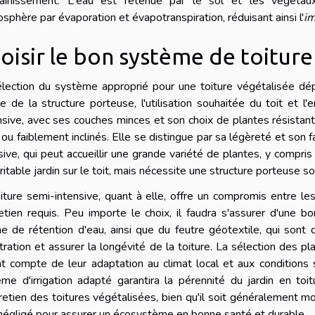
sainissement. L'eau est retenue par le sol et les végétau
osphère par évaporation et évapotranspiration, réduisant ainsi l'
im
oisir le bon système de toiture
lection du système approprié pour une toiture végétalisée dép
e de la structure porteuse, l'utilisation souhaitée du toit et 
sive, avec ses couches minces et son choix de plantes résistan
 ou faiblement inclinés. Elle se distingue par sa légèreté et son f
sive, qui peut accueillir une grande variété de plantes, y compri
ritable jardin sur le toit, mais nécessite une structure porteuse sol
iture semi-intensive, quant à elle, offre un compromis entre le
retien requis. Peu importe le choix, il faudra s'assurer d'une 
e de rétention d'eau, ainsi que du feutre géotextile, qui son
iltration et assurer la longévité de la toiture. La sélection des 
t compte de leur adaptation au climat local et aux conditions s
me d'irrigation adapté garantira la pérennité du jardin en to
retien des toitures végétalisées, bien qu'il soit généralement 
négligé pour assurer un écosystème en bonne santé et durable.