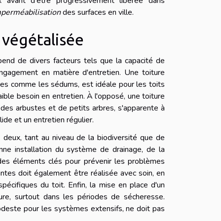
x avant d'être progressivement libérée dans
perméabilisation
des surfaces en ville.
 végétalisée
end de divers facteurs tels que la capacité de
l'engagement en matière d'entretien. Une toiture
tes comme les sédums, est idéale pour les toits
aible besoin en entretien. À l'opposé, une toiture
s des arbustes et de petits arbres, s'apparente à
ide et un entretien régulier.
s deux, tant au niveau de la biodiversité que de
bonne installation du système de drainage, de la
t des éléments clés pour prévenir les problèmes
plantes doit également être réalisée avec soin, en
pécifiques du toit. Enfin, la mise en place d'un
iture, surtout dans les périodes de sécheresse.
modeste pour les systèmes extensifs, ne doit pas