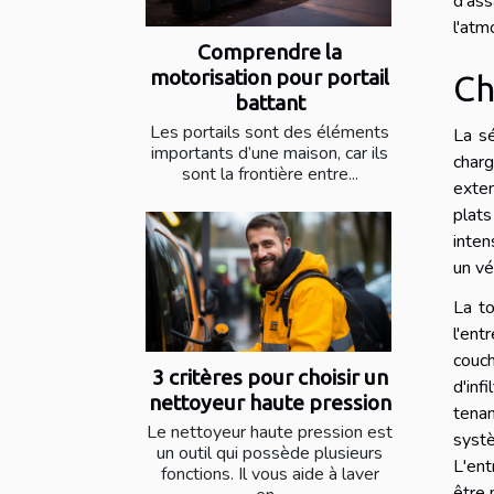
d'as
l'atm
Comprendre la
motorisation pour portail
Ch
battant
Les portails sont des éléments
La sé
importants d’une maison, car ils
charg
sont la frontière entre...
exten
plats
inten
un vé
La to
l'ent
couch
3 critères pour choisir un
d'inf
nettoyeur haute pression
tenan
Le nettoyeur haute pression est
systè
un outil qui possède plusieurs
L'ent
fonctions. Il vous aide à laver
être 