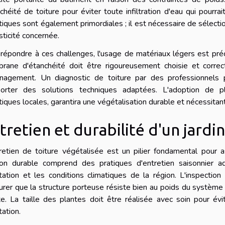
nchéité de toiture pour éviter toute infiltration d'eau qui pourr
tiques sont également primordiales ; il est nécessaire de sélect
sticité concernée.
répondre à ces challenges, l'usage de matériaux légers est préc
rane d'étanchéité doit être rigoureusement choisie et correc
énagement. Un diagnostic de toiture par des professionnels pe
porter des solutions techniques adaptées. L'adoption de pl
tiques locales, garantira une végétalisation durable et nécessitant
tretien et durabilité d'un jardin 
retien de toiture végétalisée est un pilier fondamental pour 
ion durable comprend des pratiques d'entretien saisonnier a
ation et les conditions climatiques de la région. L'inspectio
urer que la structure porteuse résiste bien au poids du système ra
te. La taille des plantes doit être réalisée avec soin pour év
ation.