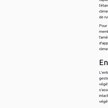
l'éta
clima
de ru
Pour 
memb
l'am
d'ap
clima
En
L'ent
gest
végét
s'ass
intac
végét