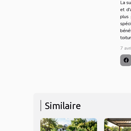
La su
et d'
plus 
spéc
bénéf
toitu
7 avr
Similaire