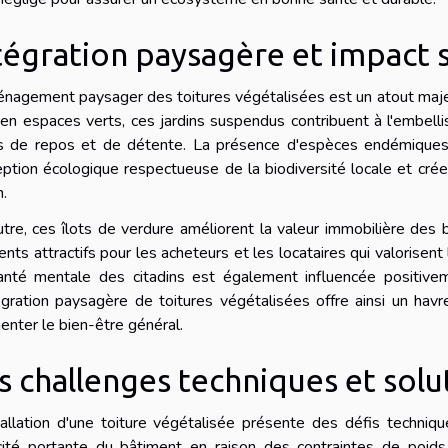
tégration paysagère et impact s
nagement paysager des toitures végétalisées est un atout majeur
 en espaces verts, ces jardins suspendus contribuent à l'embell
s de repos et de détente. La présence d'espèces endémiques e
ption écologique respectueuse de la biodiversité locale et crée
n.
tre, ces îlots de verdure améliorent la valeur immobilière des b
nts attractifs pour les acheteurs et les locataires qui valorise
anté mentale des citadins est également influencée positivem
égration paysagère de toitures végétalisées offre ainsi un havr
nter le bien-être général.
s challenges techniques et sol
tallation d'une toiture végétalisée présente des défis techniq
ité portante du bâtiment en raison des contraintes de poids.