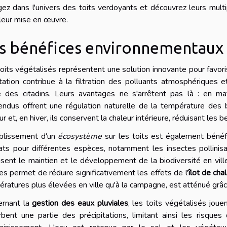
ez dans l'univers des toits verdoyants et découvrez leurs multi
leur mise en œuvre.
s bénéfices environnementaux d
oits végétalisés représentent une solution innovante pour favori
ation contribue à la filtration des polluants atmosphériques et
é des citadins. Leurs avantages ne s'arrêtent pas là : en mat
ndus offrent une régulation naturelle de la température des bâ
ur et, en hiver, ils conservent la chaleur intérieure, réduisant les 
ablissement d'un
écosystème
sur les toits est également béné
ats pour différentes espèces, notamment les insectes pollinisa
isent le maintien et le développement de la biodiversité en ville
es permet de réduire significativement les effets de l'
îlot de cha
ratures plus élevées en ville qu'à la campagne, est atténué grâce 
ernant la
gestion des eaux pluviales
, les toits végétalisés joue
bent une partie des précipitations, limitant ainsi les risque